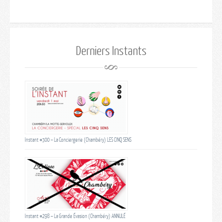
Derniers Instants
Instant #300 – La Conciergerie (Chambéry) LES CINQ SENS
Instant #298 – La Grande Évasion (Chambéry) ANNULÉ