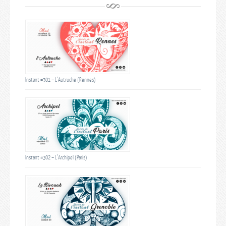
Instant #301 – L’Autruche (Rennes)
Instant #302 – L’Archipel (Paris)