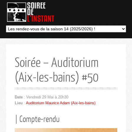
Soirée – Auditorium
(Aix-les-bains) #50
Date
: Vendredi 29 Mai à 20h30
Lieu
:
Auditorium Maurice Adam (Aix-les-bains)
| Compte-rendu