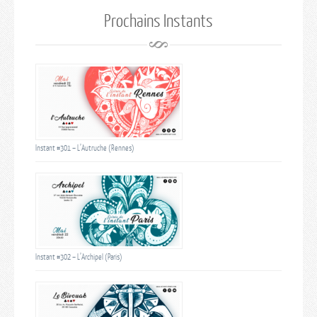
Prochains Instants
Instant #301 – L’Autruche (Rennes)
Instant #302 – L’Archipel (Paris)