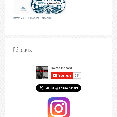
Instant #303 – Le Bivouak (Grenoble)
Réseaux