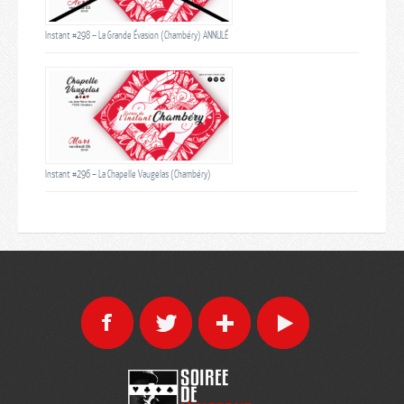
Instant #298 – La Grande Évasion (Chambéry) ANNULÉ
Instant #296 – La Chapelle Vaugelas (Chambéry)