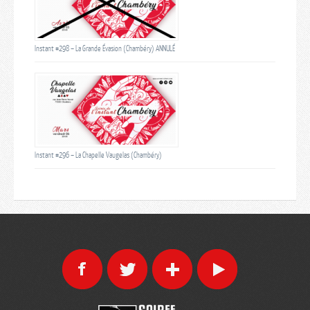
Instant #298 – La Grande Évasion (Chambéry) ANNULÉ
Instant #296 – La Chapelle Vaugelas (Chambéry)