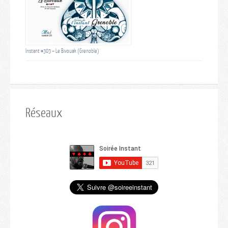
Instant #303 – Le Bivouak (Grenoble)
Réseaux