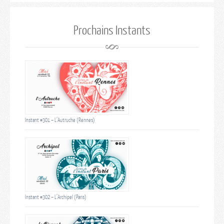
Prochains Instants
Instant #301 – L’Autruche (Rennes)
Instant #302 – L’Archipel (Paris)