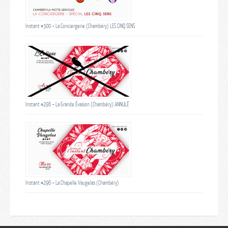
Instant #300 – La Conciergerie (Chambéry) LES CINQ SENS
Instant #298 – La Grande Évasion (Chambéry) ANNULÉ
Instant #296 – La Chapelle Vaugelas (Chambéry)