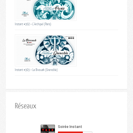
Instant #302 – L’Archipel (Paris)
Instant #303 – Le Bivouak (Grenoble)
Réseaux