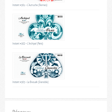
Instant #301 – L’Autruche (Rennes)
Instant #302 – L’Archipel (Paris)
Instant #303 – Le Bivouak (Grenoble)
Réseaux