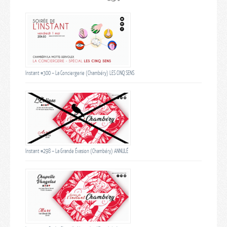
Instant #300 – La Conciergerie (Chambéry) LES CINQ SENS
Instant #298 – La Grande Évasion (Chambéry) ANNULÉ