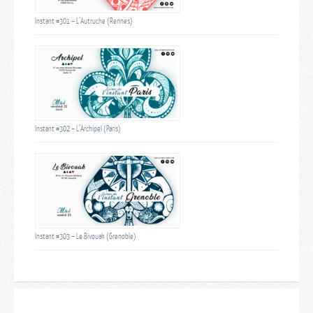
Instant #301 – L’Autruche (Rennes)
Instant #302 – L’Archipel (Paris)
Instant #303 – Le Bivouak (Grenoble)