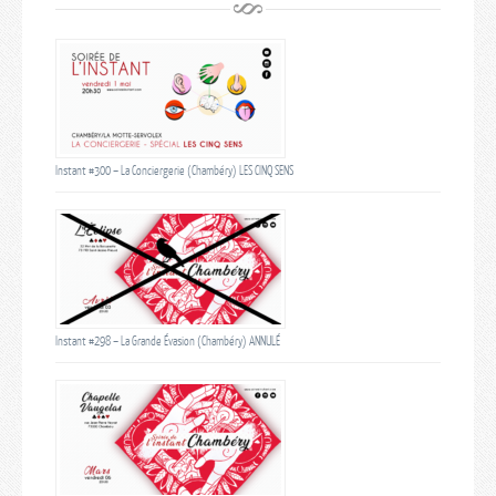
Instant #300 – La Conciergerie (Chambéry) LES CINQ SENS
Instant #298 – La Grande Évasion (Chambéry) ANNULÉ