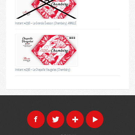
Instant #298 – La Grande Évasion (Chambéry) ANNULÉ
Instant #296 – La Chapelle Vaugelas (Chambéry)