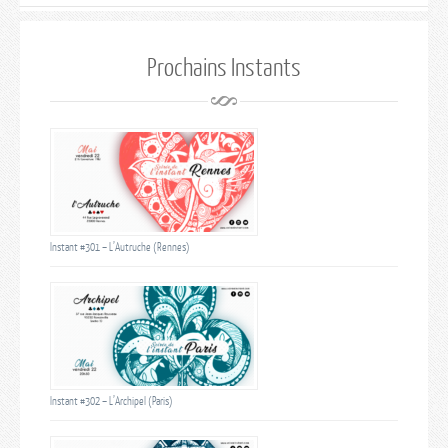
Prochains Instants
Instant #301 – L’Autruche (Rennes)
Instant #302 – L’Archipel (Paris)