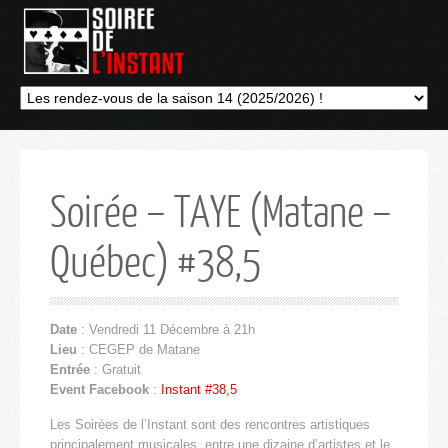
Soirée – TAYE (Matane –
Québec) #38,5
Date
: Vendredi 11 Décembre à 21h
Lieu
: CEGEP de Matane
Entrée
: Gratuit
Event Facebook
:
Instant #38,5
Les Soirées de l’Instant sont des rencontres artistiques
principalement musicales, entre une dizaine d’artistes et le