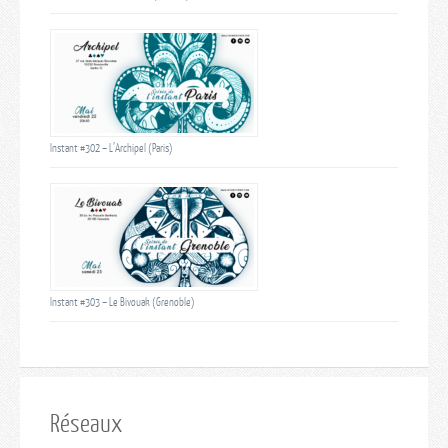
Instant #302 – L’Archipel (Paris)
Instant #303 – Le Bivouak (Grenoble)
Réseaux