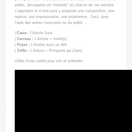
public, découpées en “Instants” où chacun de ces artistes
s’approprie la scène pour y proposer une composition, une
reprise, une improvisation, une expérience…Seul, avec
l’aide des autres musiciens ou du public…
|
Cœur :
l’Artiste Seul
|
Carreau :
L’Artiste + Invité(s)
|
Pique :
L’Artiste avec un défi
|
Trèfle :
L’Artiste + N’importe qui (Jam)
Vidéo d’une soirée pour voir et entendre :