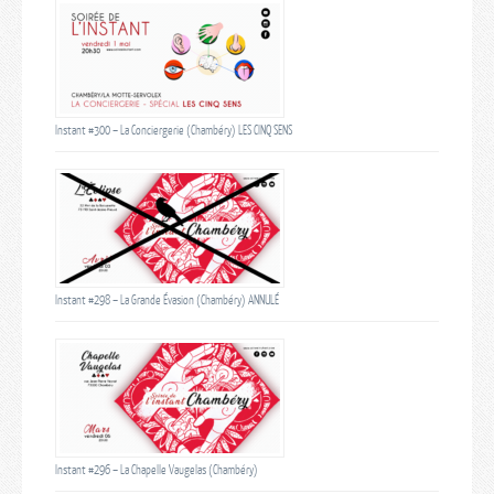
Instant #300 – La Conciergerie (Chambéry) LES CINQ SENS
Instant #298 – La Grande Évasion (Chambéry) ANNULÉ
Instant #296 – La Chapelle Vaugelas (Chambéry)