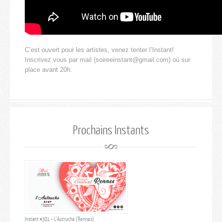
C’est ouvert pour les artistes, venez tenter l’Instant!
Inscrivez vous par mail (soireeinstant@gmail.com) où sur
place avant 20h.
Prochains Instants
Instant #301 – L’Autruche (Rennes)