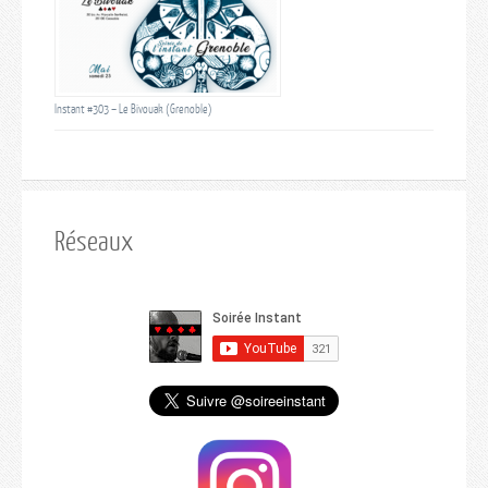
Instant #303 – Le Bivouak (Grenoble)
Réseaux