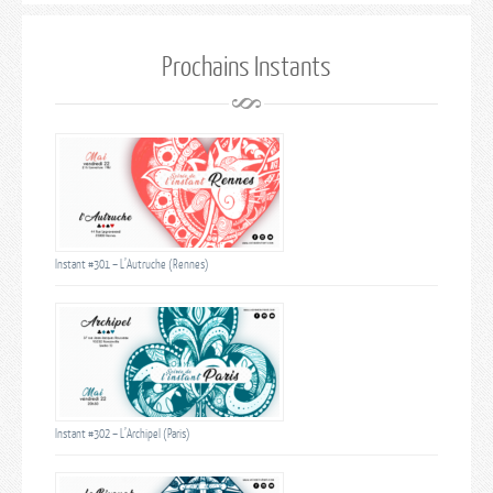
Prochains Instants
Instant #301 – L’Autruche (Rennes)
Instant #302 – L’Archipel (Paris)