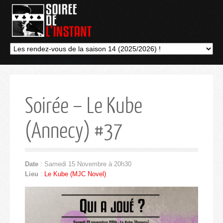
Soirée – Le Kube
(Annecy) #37
Date
: Samedi 15 Novembre à 20h30
Lieu
:
Le Kube (MJC Novel)