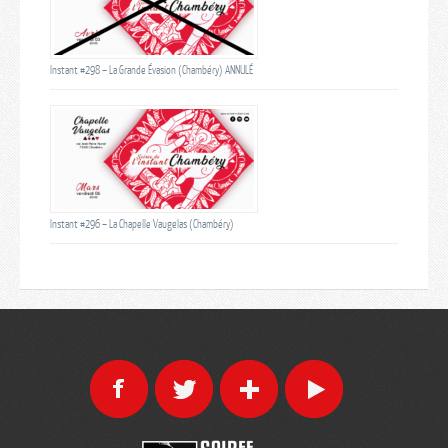
Instant #298 – La Grande Évasion (Chambéry) ANNULÉ
Instant #296 – La Chapelle Vaugelas (Chambéry)