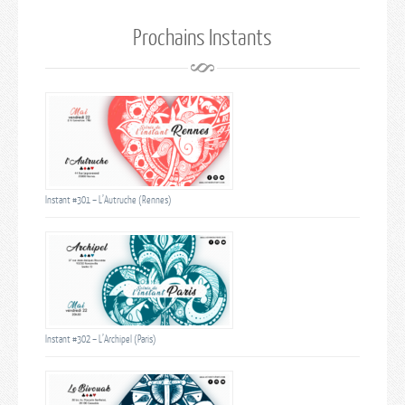
Prochains Instants
Instant #301 – L’Autruche (Rennes)
Instant #302 – L’Archipel (Paris)