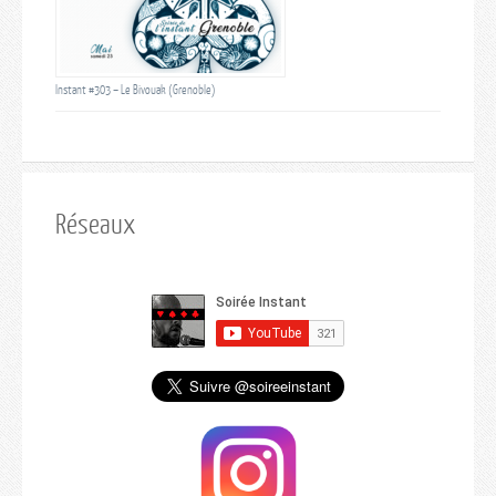
Instant #303 – Le Bivouak (Grenoble)
Réseaux