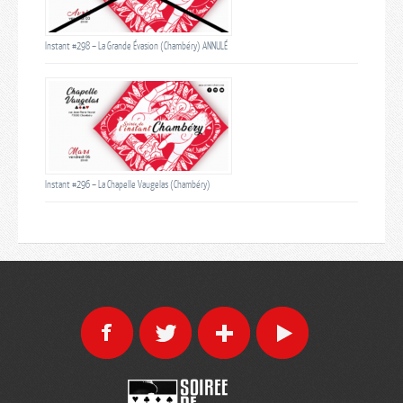
Instant #298 – La Grande Évasion (Chambéry) ANNULÉ
Instant #296 – La Chapelle Vaugelas (Chambéry)