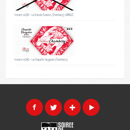
Instant #298 – La Grande Évasion (Chambéry) ANNULÉ
Instant #296 – La Chapelle Vaugelas (Chambéry)