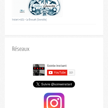
Instant #303 – Le Bivouak (Grenoble)
Réseaux