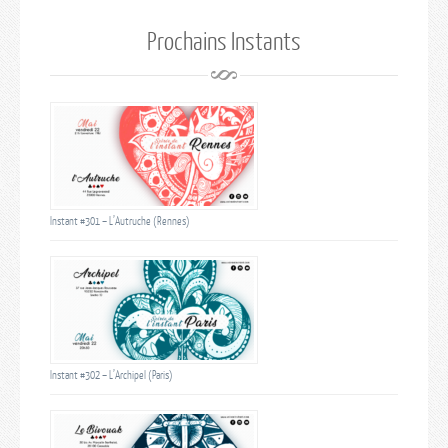
Prochains Instants
Instant #301 – L’Autruche (Rennes)
Instant #302 – L’Archipel (Paris)