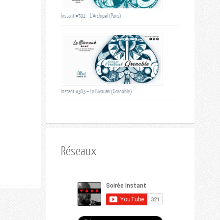
Instant #302 – L’Archipel (Paris)
Instant #303 – Le Bivouak (Grenoble)
Réseaux