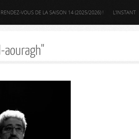
 RENDEZ-VOUS DE LA SAISON 14 (2025/2026) !
L’INSTANT
-aouragh"