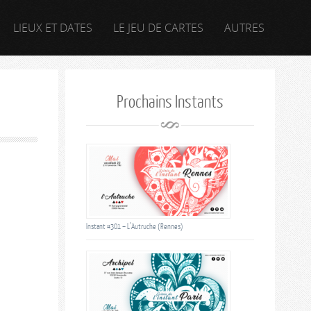
LIEUX ET DATES
LE JEU DE CARTES
AUTRES
Prochains Instants
Instant #301 – L’Autruche (Rennes)