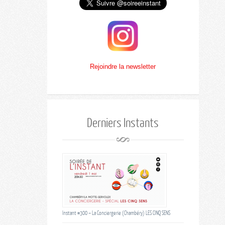
Rejoindre la newsletter
Derniers Instants
Instant #300 – La Conciergerie (Chambéry) LES CINQ SENS