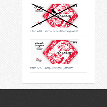
Instant #298 – La Grande Évasion (Chambéry) ANNULÉ
Instant #296 – La Chapelle Vaugelas (Chambéry)