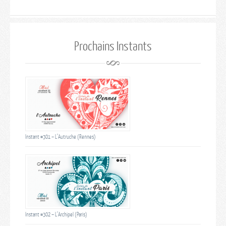
Prochains Instants
Instant #301 – L’Autruche (Rennes)
Instant #302 – L’Archipel (Paris)