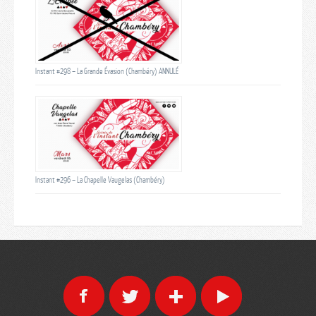
Instant #298 – La Grande Évasion (Chambéry) ANNULÉ
Instant #296 – La Chapelle Vaugelas (Chambéry)