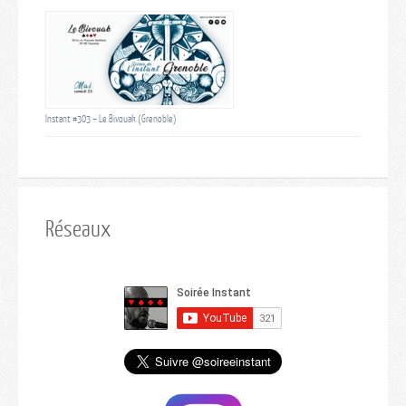
Instant #303 – Le Bivouak (Grenoble)
Réseaux