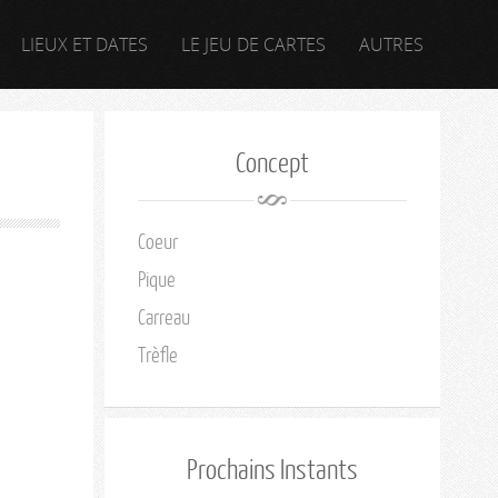
LIEUX ET DATES
LE JEU DE CARTES
AUTRES
Concept
Coeur
Pique
Carreau
Trèfle
Prochains Instants