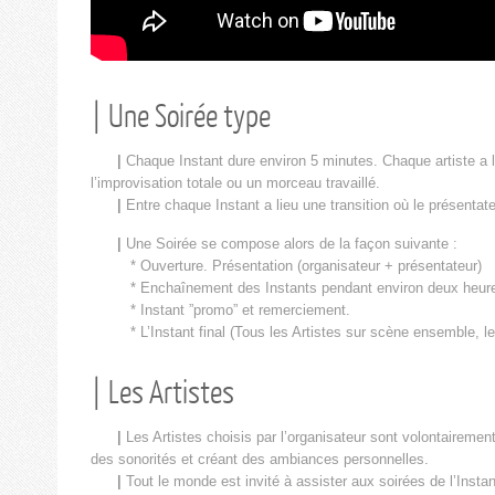
| Une Soirée type
|
Chaque Instant dure environ 5 minutes. Chaque artiste a la 
l’improvisation totale ou un morceau travaillé.
|
Entre chaque Instant a lieu une transition où le présentateu
|
Une Soirée se compose alors de la façon suivante :
* Ouverture. Présentation (organisateur + présentateur)
* Enchaînement des Instants pendant environ deux heur
* Instant ”promo” et remerciement.
* L’Instant final (Tous les Artistes sur scène ensemble, le 
| Les Artistes
|
Les Artistes choisis par l’organisateur sont volontairement
des sonorités et créant des ambiances personnelles.
|
Tout le monde est invité à assister aux soirées de l’Instant