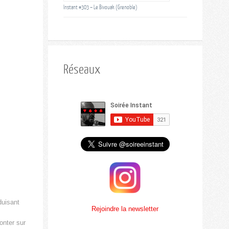
Instant #303 – Le Bivouak (Grenoble)
Réseaux
duisant
Rejoindre la newsletter
onter sur