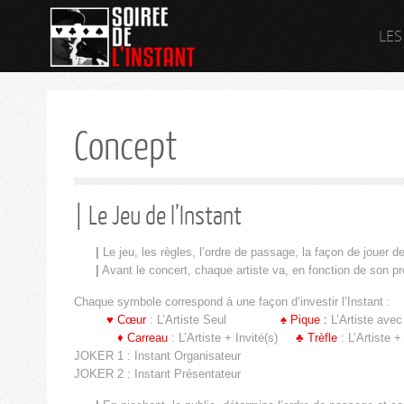
LES
Concept
| Le Jeu de l’Instant
|
Le jeu, les règles, l’ordre de passage, la façon de jouer de
|
Avant le concert, chaque artiste va, en fonction de son pro
Chaque symbole correspond à une façon d’investir l’Instant :
♥ Cœur
: L’Artiste Seul
♠ Pique :
L’Artiste avec
♦ Carreau
: L’Artiste + Invité(s)
♣ Trèfle
: L’Artiste 
JOKER 1 : Instant Organisateur
JOKER 2 : Instant Présentateur