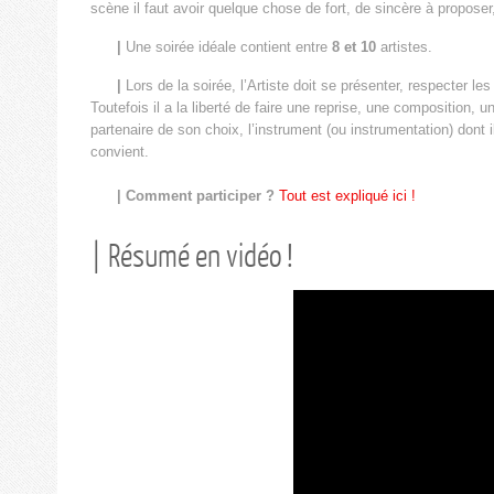
scène il faut avoir quelque chose de fort, de sincère à propose
|
Une soirée idéale contient entre
8 et 10
artistes.
|
Lors de la soirée, l’Artiste doit se présenter, respecter les
Toutefois il a la liberté de faire une reprise, une composition, u
partenaire de son choix, l’instrument (ou instrumentation) dont i
convient.
| Comment participer ?
Tout est expliqué ici !
| Résumé en vidéo !