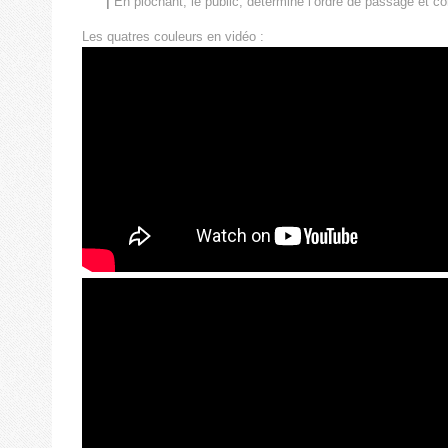
|
En piochant, le public, détermine l’ordre de passage et co
Les quatres couleurs en vidéo :