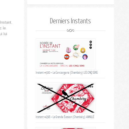
Derniers Instants
Instant.
c le
i lui
Instant #300 – La Conciergerie (Chambéry) LES CINQ SENS
Instant #298 – La Grande Évasion (Chambéry) ANNULÉ