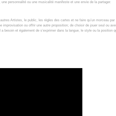
r, une personnalité ou une musicalité manifeste et une envie de la partager.
 autres Artistes, le public, les règles des cartes et ne faire qu’un morceau par 
ne improvisation ou offrir une autre proposition; de choisir de jouer seul ou ave
l a besoin et également de s’exprimer dans la langue, le style ou la position qu