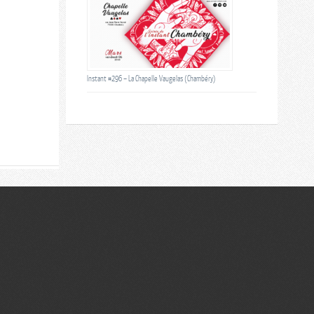
Instant #296 – La Chapelle Vaugelas (Chambéry)