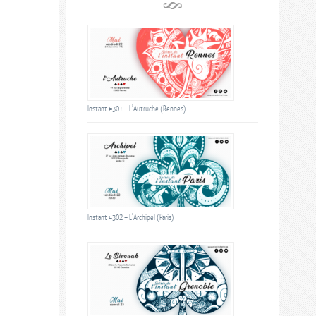
Instant #301 – L’Autruche (Rennes)
Instant #302 – L’Archipel (Paris)