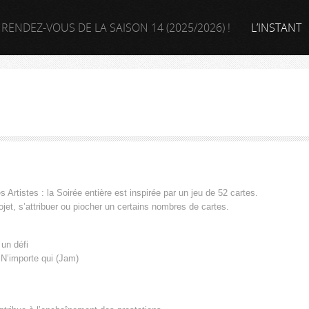
 RENDEZ-VOUS DE LA SAISON 14 (2025/2026) !
L’INSTANT
s Artistes : la Soirée entière est inspirée par un jeu de 52 cartes.
jet, s’attribuer ou piocher un certains nombres de cartes.
 un défi
+ N’importe qui (Jam)