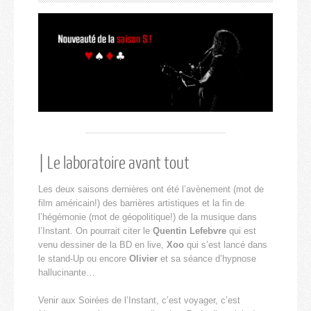
| Le laboratoire avant tout
Les deux saisons dernières ont été l’avènement (mot de
film américain!) des barrières artistiques et la fin de
l’hégémonie (mot de géopolitique!) de la musique dans
l’Instant. On pourrait citer le
Quentin Lefebvre
qui est
venu dessiner de la BD en live,
Xoo
qui s’est lancé dans
le stand-Up ou encore
Olivier
et sa séance d’hypnose
hallucinante…
Venir aux Soirées de l’Instant, c’est voyager, c’est