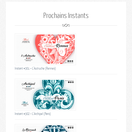
Prochains Instants
Instant #301 – L’Autruche (Rennes)
Instant #302 – L’Archipel (Paris)