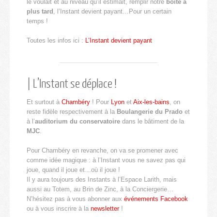
le voulait et au niveau qu’il estimait, remplir notre
boîte à
plus tard
, l’Instant devient payant…Pour un certain
temps !
Toutes les infos ici :
L’Instant devient payant
| L’Instant se déplace !
Et surtout à
Chambéry
! Pour
Lyon
et
Aix-les-bains
, on
reste fidèle respectivement à la
Boulangerie du Prado
et
à l’
auditorium du conservatoire
dans le bâtiment de la
MJC
.
Pour Chambéry en revanche, on va se promener avec
comme idée magique : à l’Instant vous ne savez pas qui
joue, quand il joue et…où il joue !
Il y aura toujours des Instants à l’Espace Larith, mais
aussi au Totem, au Brin de Zinc, à la Conciergerie…
N’hésitez pas à vous abonner aux
événements Facebook
ou à vous inscrire à la
newsletter
!