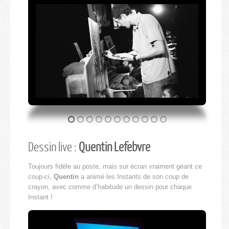
Dessin live :
Quentin Lefebvre
Toujours fidèle au poste, mais sur écran vraiment géant ce
coup-ci,
Quentin
a animé les Instants de son coup de
crayon, avec comme d’habitude un dessin pour chaque
Instant !