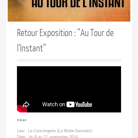
Retour Exposition : “Au Tour de
l’Instant”
♥♣♠♦
Lieu : La Conciergerie (La Motte-Servolex)
Date : du 9 au 12 septembre 2014