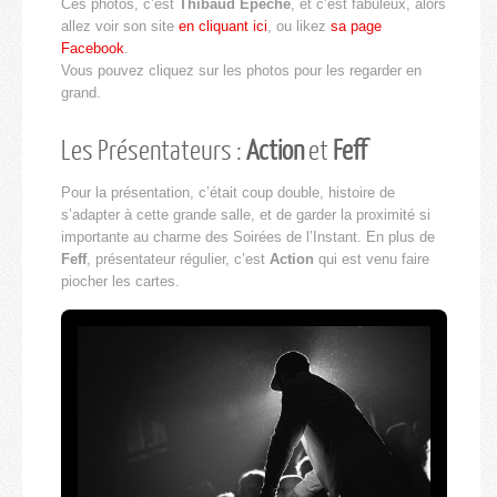
Ces photos, c’est
Thibaud Epeche
, et c’est fabuleux, alors
allez voir son site
en cliquant ici
, ou likez
sa page
Facebook
.
Vous pouvez cliquez sur les photos pour les regarder en
grand.
Les Présentateurs :
Action
et
Feff
Pour la présentation, c’était coup double, histoire de
s’adapter à cette grande salle, et de garder la proximité si
importante au charme des Soirées de l’Instant. En plus de
Feff
, présentateur régulier, c’est
Action
qui est venu faire
piocher les cartes.