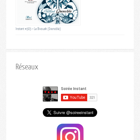
Instant #303 – Le Bivouak (Grenoble)
Réseaux