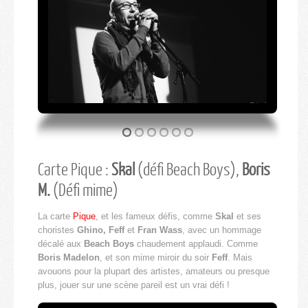
Carte Pique :
Skal
(défi Beach Boys),
Boris
M.
(Défi mime)
La carte
Pique
, et les fameux défis, comme
Skal
et ses
choristes
Ghino, Feff
et
Fran Wass
, avec un hommage
décalé aux
Beach Boys
chaudement applaudi. Comme
Boris Madelon
, et son mime miroir du soir
Feff
. Mais
avouons pour la plupart des artistes, amateurs ou presque
plus, jouer sur une scène pareil est un vrai défi !