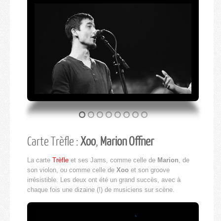
Carte Trèfle :
Xoo
,
Marion Offner
La carte
Trèfle
et ses Jams, comme celle de
Marion
, de
son violon, ou comme celle de
Xoo
et son groove
irrésistible. Les deux ont été un grand succès, avec à
chaque fois une dizaine (!) de musiciens sur scène.