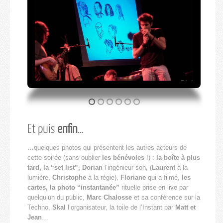
Et puis
enfin
…
…quelques photos qui présentent les autres acteurs de
cette soirée (sans oublier
les bénévoles
!) :
la boîte à plus
tard, la “set list”, Dorian
l’ingénieur son, (
Laurent
à la
lumière,
Christophe
à la régie),
Floriane
qui a filmé,
les
cartes, la photo “instantanée”
rituelle prise en live par
quelqu’un du public,
Marc Chalosse
et sa conférence sur la
Techno,
Skal
l’organisateur, la toile de l’Instant par
Matt et
Jean
…