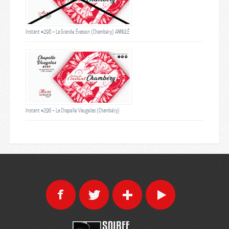
Instant #298 – La Grande Évasion (Chambéry) ANNULÉ
Instant #296 – La Chapelle Vaugelas (Chambéry)