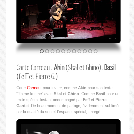
Carte Carreau :
Akin
(Skal et Ghino),
Basil
(Feff et Pierre G.)
Carte
Carreau
, pour inviter, comme
Akin
pour son texte
“J’aime la rime” avec
Skal
et
Ghino
. Comme
Basil
pour un
texte spécial Instant accompagné par
Feff
et
Pierre
Gardet
. De beau moment de partage, évidemment sublimés
par la qualité du son et l’espace, spécial, chargé.