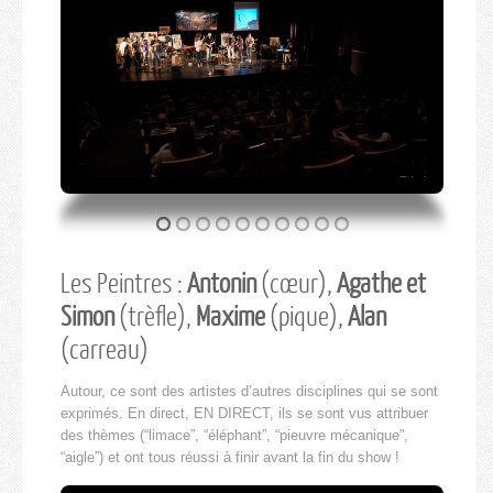
Les Peintres :
Antonin
(cœur),
Agathe et
Simon
(trèfle),
Maxime
(pique),
Alan
(carreau)
Autour, ce sont des artistes d’autres disciplines qui se sont
exprimés. En direct, EN DIRECT, ils se sont vus attribuer
des thèmes (“limace”, “éléphant”, “pieuvre mécanique”,
“aigle”) et ont tous réussi à finir avant la fin du show !