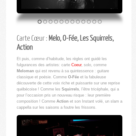
Carte Cœur :
Melo, O-Fée, Les Squirrels,
Action
Et puis, comme d’habitude, les règles ont guidé les
fulgurances des artistes: carte
Coeur
, solo, comme
Meloman
qui est revenu à sa quintessence : guitare
classique et poésie. Comme
O-Fée
et la fabuleuse
découverte de cette voix riche et puissante sur une reprise
québécoise ! Comme les
Squirrels
, l’être tricéphale, qui a
pour l’occasion pris un nouveau risque : leur première
composition ! Comme
Action
et son Instant volé, un slam a
cappella sur les saisons a foutre les frissons.