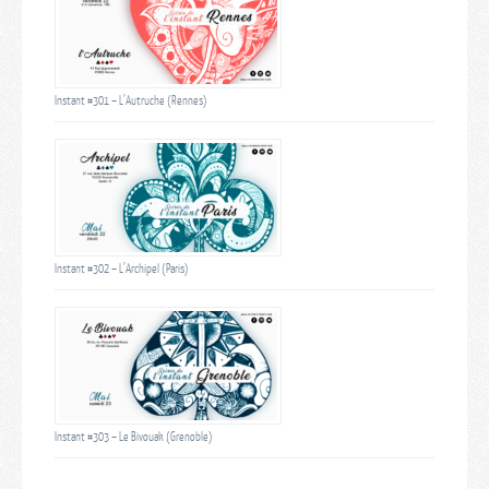
Instant #301 – L’Autruche (Rennes)
Instant #302 – L’Archipel (Paris)
Instant #303 – Le Bivouak (Grenoble)