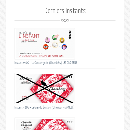
Derniers Instants
Instant #300 – La Conciergerie (Chambéry) LES CINQ SENS
Instant #298 – La Grande Évasion (Chambéry) ANNULÉ