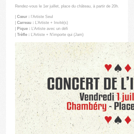
Rendez-vous le 1er juillet, place du château, à partir de 20h.
|
Cœur :
l’Artiste Seul
|
Carreau :
L’Artiste + Invité(s)
|
Pique :
L’Artiste avec un défi
|
Trèfle :
L’Artiste + N’importe qui (Jam)