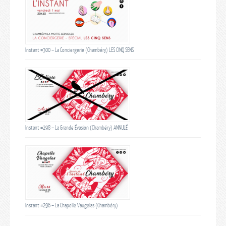
Instant #300 – La Conciergerie (Chambéry) LES CINQ SENS
Instant #298 – La Grande Évasion (Chambéry) ANNULÉ
Instant #296 – La Chapelle Vaugelas (Chambéry)