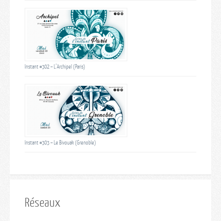
Instant #302 – L’Archipel (Paris)
Instant #303 – Le Bivouak (Grenoble)
Réseaux