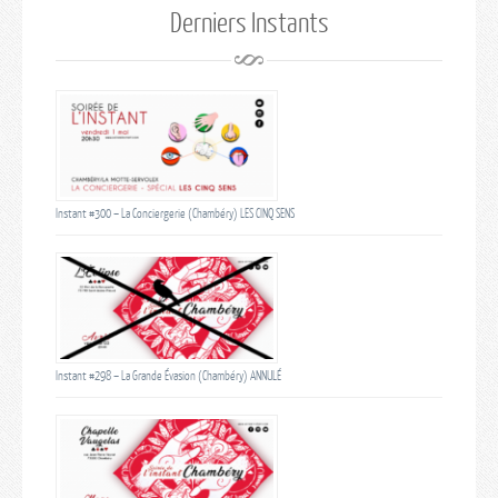
Derniers Instants
Instant #300 – La Conciergerie (Chambéry) LES CINQ SENS
Instant #298 – La Grande Évasion (Chambéry) ANNULÉ