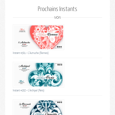
Prochains Instants
Instant #301 – L’Autruche (Rennes)
Instant #302 – L’Archipel (Paris)