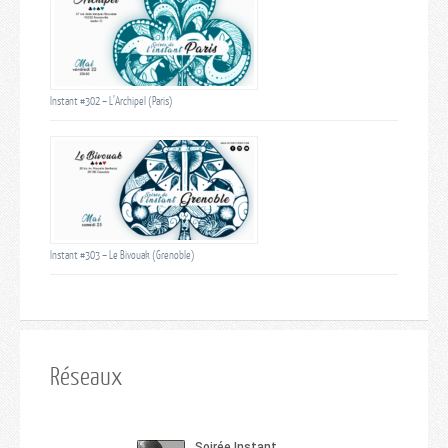
Instant #302 – L’Archipel (Paris)
Instant #303 – Le Bivouak (Grenoble)
Réseaux