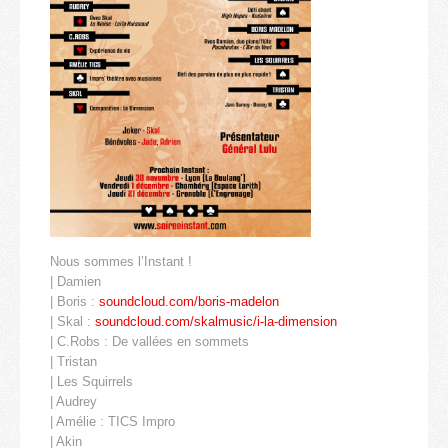
Nous sommes l’Instant !
| Damien
| Boris :
soundcloud.com/boris-madelon
| Skal :
soundcloud.com/skalmusic/i-la-dimension
| C.Robs : De vallées en sommets
| Tristan
| Les Squirrels
| Audrey
| Amélie : TICS Impro
| Akin