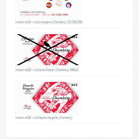
Instant #300 – La Conciergerie (Chambéry) LES CINQ SENS
Instant #298 – La Grande Évasion (Chambéry) ANNULÉ
Instant #296 – La Chapelle Vaugelas (Chambéry)