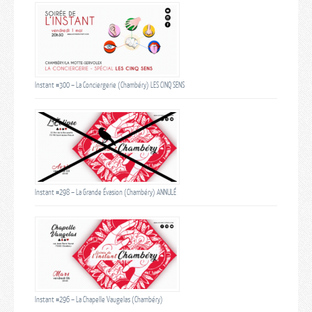
Instant #300 – La Conciergerie (Chambéry) LES CINQ SENS
Instant #298 – La Grande Évasion (Chambéry) ANNULÉ
Instant #296 – La Chapelle Vaugelas (Chambéry)