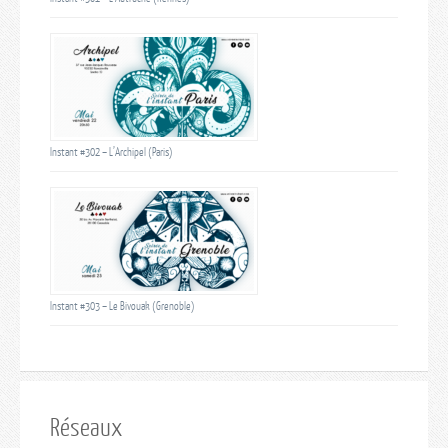
Instant #302 – L’Archipel (Paris)
Instant #303 – Le Bivouak (Grenoble)
Réseaux