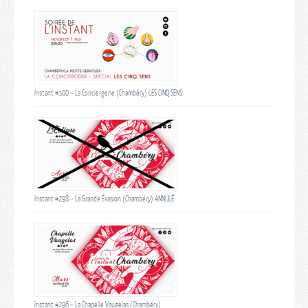
Instant #300 – La Conciergerie (Chambéry) LES CINQ SENS
Instant #298 – La Grande Évasion (Chambéry) ANNULÉ
Instant #296 – La Chapelle Vaugelas (Chambéry)