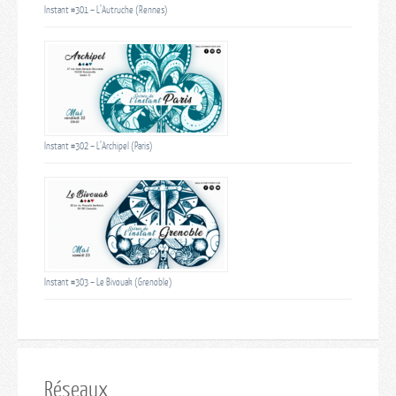
Instant #301 – L’Autruche (Rennes)
Instant #302 – L’Archipel (Paris)
Instant #303 – Le Bivouak (Grenoble)
Réseaux