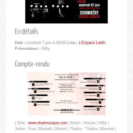
En détails
Date :
vendredi 7 juin à 20h30
Lieu :
L’Espace Larith
Présentateur :
Willy
Compte-rendu
| Skal :
www.skalmusique.com
| Moon : Moona | Willy |
Julien : Koa | Mickaël | Michel | Thatka : Thatka | Maxime |