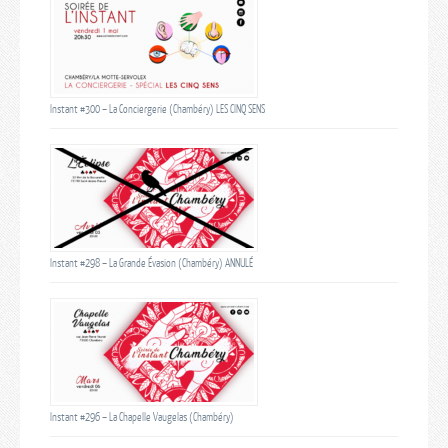
Instant #300 – La Conciergerie (Chambéry) LES CINQ SENS
Instant #298 – La Grande Évasion (Chambéry) ANNULÉ
Instant #296 – La Chapelle Vaugelas (Chambéry)