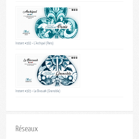
Instant #302 – L’Archipel (Paris)
Instant #303 – Le Bivouak (Grenoble)
Réseaux