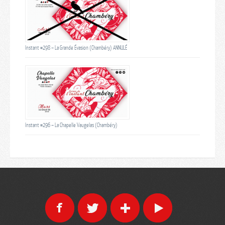
Instant #298 – La Grande Évasion (Chambéry) ANNULÉ
Instant #296 – La Chapelle Vaugelas (Chambéry)