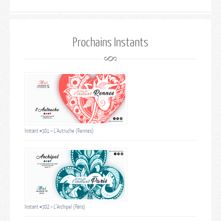
Prochains Instants
Instant #301 – L’Autruche (Rennes)
Instant #302 – L’Archipel (Paris)