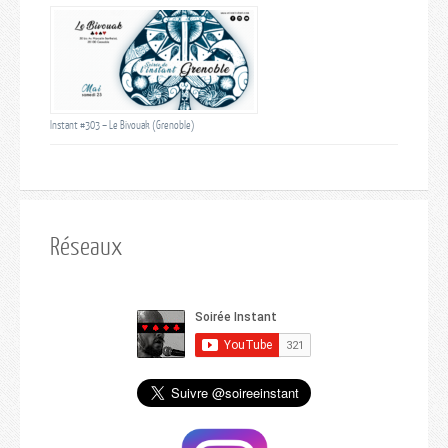
Instant #303 – Le Bivouak (Grenoble)
Réseaux