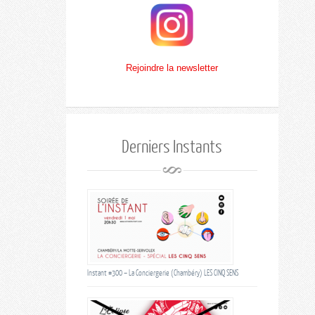
Rejoindre la newsletter
Derniers Instants
Instant #300 – La Conciergerie (Chambéry) LES CINQ SENS