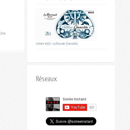
 Une
Instant #303 – Le Bivouak (Grenoble)
Réseaux