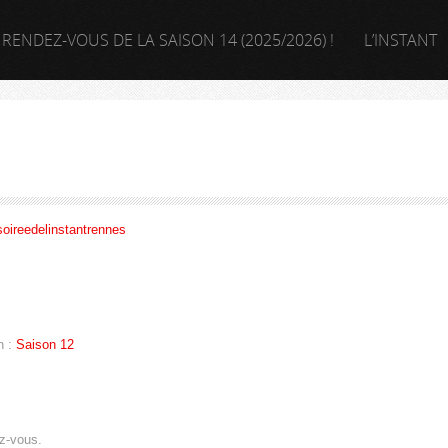
 RENDEZ-VOUS DE LA SAISON 14 (2025/2026) !
L’INSTANT
ireedelinstantrennes
n :
Saison 12
ez-vous.