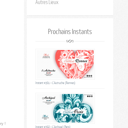
Autres Lieux
Prochains Instants
Instant #301 – L’Autruche (Rennes)
ry !
Instant #302 – L’Archipel (Paris)