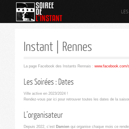
LES
Instant | Rennes
La page Facebook des Instants Rennais :
www.facebook.com/so
Les Soirées : Dates
Ville active en 2023/2024 !
Rendez-vous par ici pour retrouver toutes les dates de la saiso
L’organisateur
Depuis 2022, c’est
Damien
qui organise chaque mois ce rend