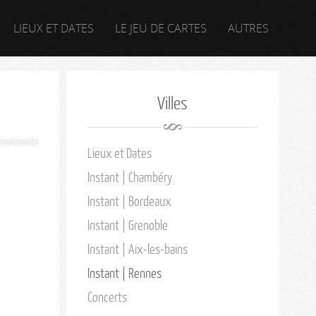
LIEUX ET DATES
LE JEU DE CARTES
AUTRES
Villes
Lieux et Dates
Instant | Chambéry
Instant | Bordeaux
Instant | Grenoble
Instant | Aix-les-bains
Instant | Rennes
Concerts