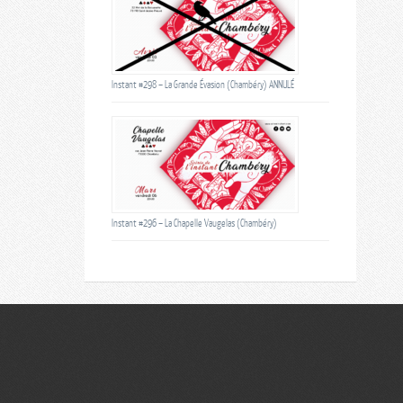
Instant #298 – La Grande Évasion (Chambéry) ANNULÉ
Instant #296 – La Chapelle Vaugelas (Chambéry)