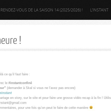
 RENDEZ-VOUS DE LA SAISON 14 (2025/2026) !
L’INSTANT
heure !
 ce qu’il faut faire :
avec le
#instantconfiné
eur”
(demander à Skal si vous ne l’avez pas encore)
einstant
rtage en story, sur le site et pour faire une grosse vidéo recap à la fin ! Utilis
einstant@gmail.com
mmentaires, pour une fois qu’on peut le faire de cette manière