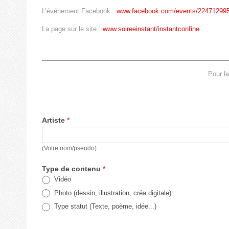
L’événement Facebook :
www.facebook.com/events/22471299
La page sur le site :
www.soireeinstant/instantconfine
Pour le
Artiste
*
(Votre nom/pseudo)
Type de contenu
*
Vidéo
Photo (dessin, illustration, créa digitale)
Type statut (Texte, poème, idée...)