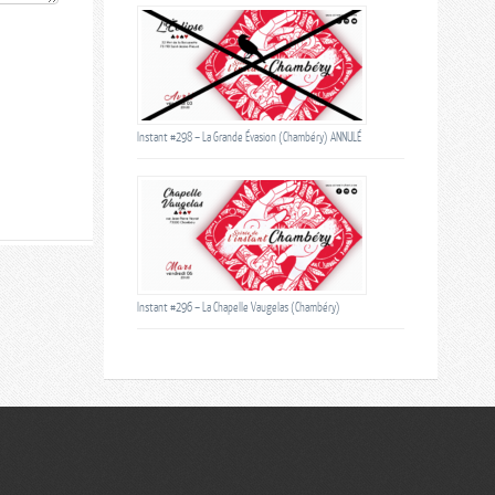
Instant #298 – La Grande Évasion (Chambéry) ANNULÉ
Instant #296 – La Chapelle Vaugelas (Chambéry)