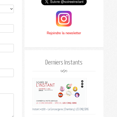
Rejoindre la newsletter
Derniers Instants
Instant #300 – La Conciergerie (Chambéry) LES CINQ SENS