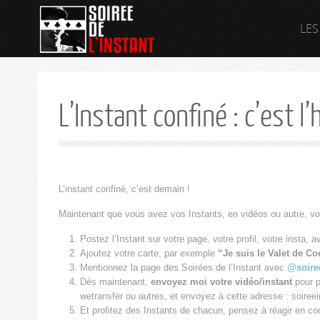
LES
L’Instant confiné : c’est l’
L’instant confiné, c’est demain !
Maintenant que vous avez vos Instants, en vidéos ou autre, voilà
Postez l’Instant sur votre page, votre profil, votre insta, 
Ajoutez votre carte, par exemple
“Je suis le Valet de Co
Mentionnez la page des Soirées de l’Instant avec
@soire
Dés maintenant,
envoyez moi votre vidéo/instant
pour pa
wetransfer ou autres, et envoyez à cette adresse : soire
Et profitez des Instants de chacun, pensez à réagir en co