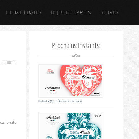
LIEUX ET DATES
LE JEU DE CARTES
AUTRES
Prochains Instants
Instant #301 – L’Autruche (Rennes)
ez le site