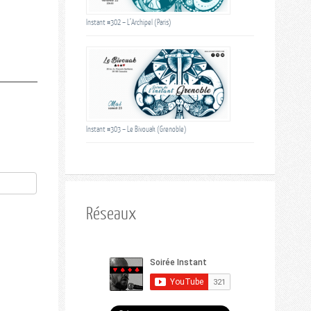
Instant #302 – L’Archipel (Paris)
Instant #303 – Le Bivouak (Grenoble)
Réseaux