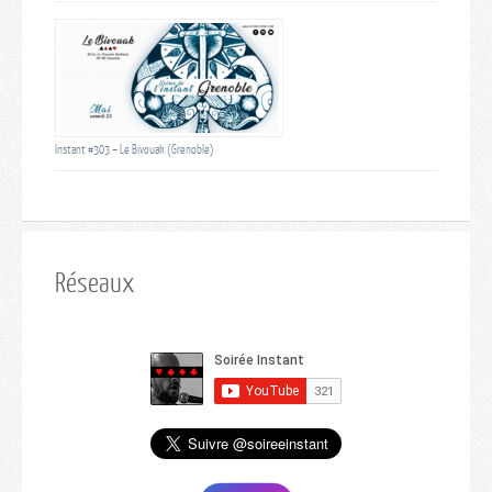
Instant #303 – Le Bivouak (Grenoble)
Réseaux