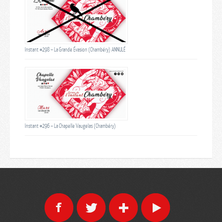
Instant #298 – La Grande Évasion (Chambéry) ANNULÉ
Instant #296 – La Chapelle Vaugelas (Chambéry)