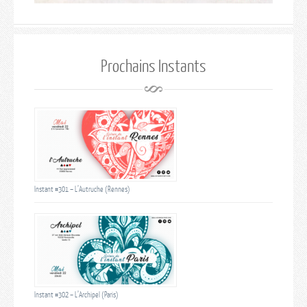
Prochains Instants
Instant #301 – L’Autruche (Rennes)
Instant #302 – L’Archipel (Paris)