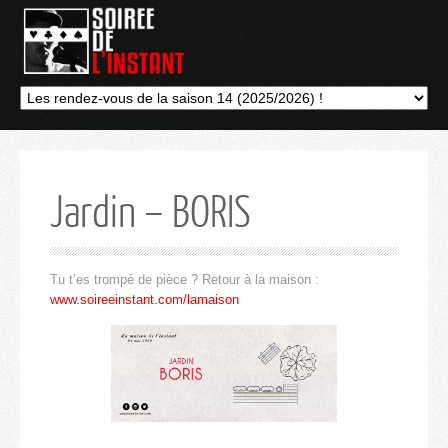
Jardin – BORIS
Tu t’es trompé de pièce ? Retour à la maison :
www.soireeinstant.com/lamaison