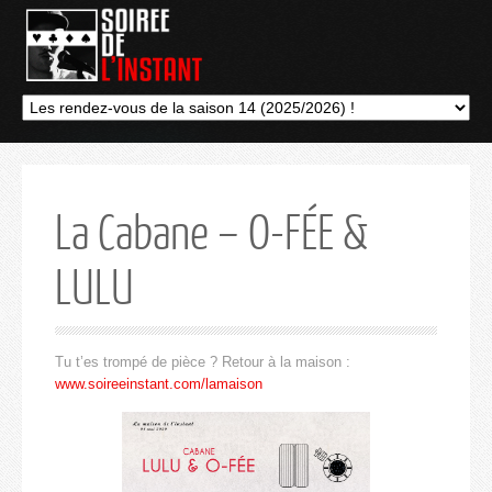
La Cabane – O-FÉE &
LULU
Tu t’es trompé de pièce ? Retour à la maison :
www.soireeinstant.com/lamaison