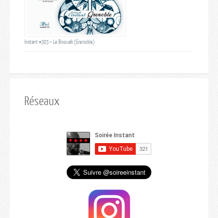
Instant #303 – Le Bivouak (Grenoble)
Réseaux