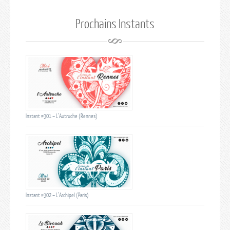
Prochains Instants
Instant #301 – L’Autruche (Rennes)
Instant #302 – L’Archipel (Paris)