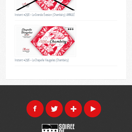
Instant #298 – La Grande Évasion (Chambéry) ANNULÉ
Instant #296 – La Chapelle Vaugelas (Chambéry)