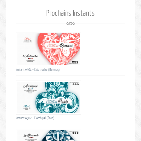
Prochains Instants
Instant #301 – L’Autruche (Rennes)
Instant #302 – L’Archipel (Paris)