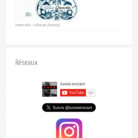
Instant #303 – Le Bivouak (Grenoble)
Réseaux