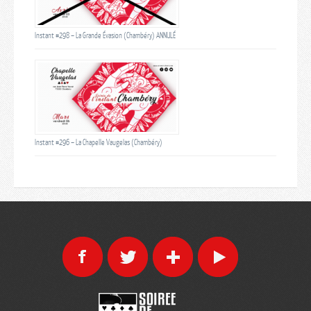
Instant #298 – La Grande Évasion (Chambéry) ANNULÉ
Instant #296 – La Chapelle Vaugelas (Chambéry)