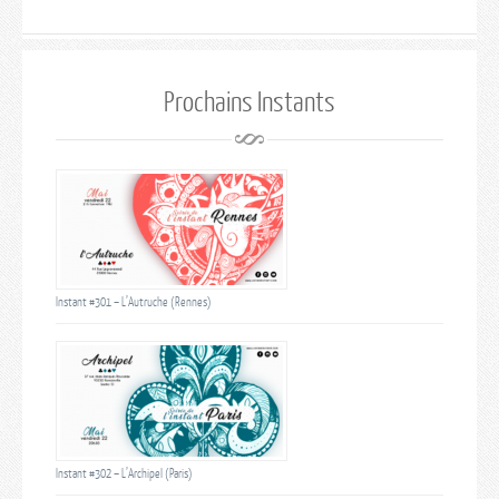
Prochains Instants
Instant #301 – L’Autruche (Rennes)
Instant #302 – L’Archipel (Paris)