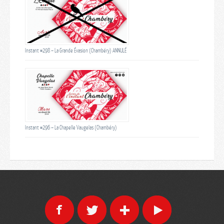
Instant #298 – La Grande Évasion (Chambéry) ANNULÉ
Instant #296 – La Chapelle Vaugelas (Chambéry)