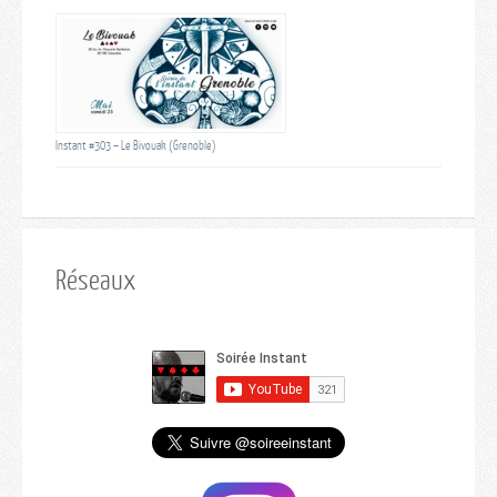
Instant #303 – Le Bivouak (Grenoble)
Réseaux