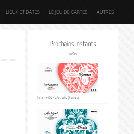
LIEUX ET DATES
LE JEU DE CARTES
AUTRES
Prochains Instants
Instant #301 – L’Autruche (Rennes)