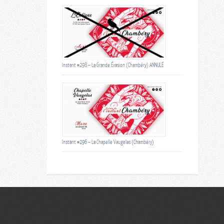
Instant #298 – La Grande Évasion (Chambéry) ANNULÉ
Instant #296 – La Chapelle Vaugelas (Chambéry)