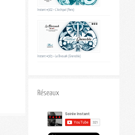
Instant #302 – L’Archipel (Paris)
Instant #303 – Le Bivouak (Grenoble)
Réseaux