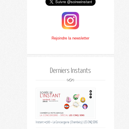
Rejoindre la newsletter
Derniers Instants
Instant #300 – La Conciergerie (Chambéry) LES CINQ SENS