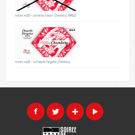
Instant #298 – La Grande Évasion (Chambéry) ANNULÉ
Instant #296 – La Chapelle Vaugelas (Chambéry)