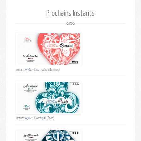
Prochains Instants
Instant #301 – L’Autruche (Rennes)
Instant #302 – L’Archipel (Paris)