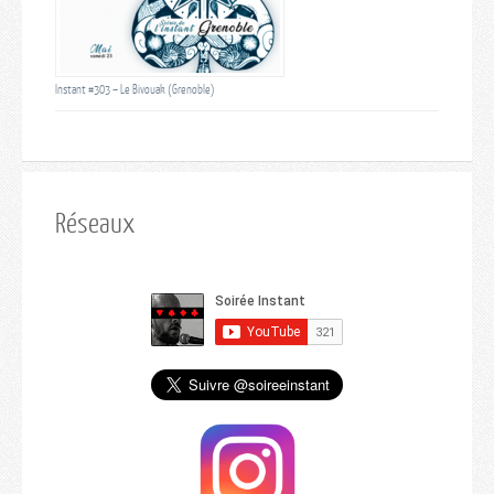
Instant #303 – Le Bivouak (Grenoble)
Réseaux