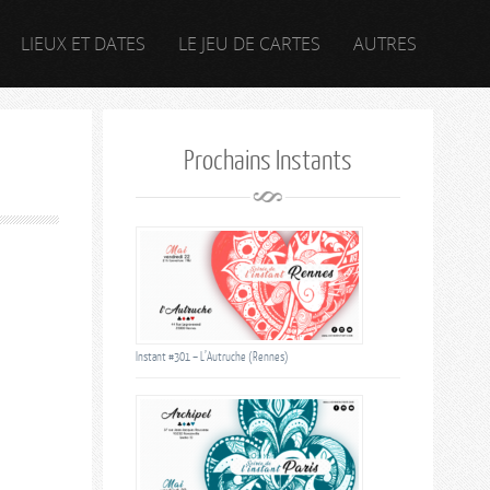
LIEUX ET DATES
LE JEU DE CARTES
AUTRES
Prochains Instants
Instant #301 – L’Autruche (Rennes)