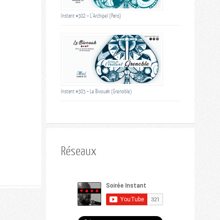
Instant #302 – L’Archipel (Paris)
Instant #303 – Le Bivouak (Grenoble)
Réseaux