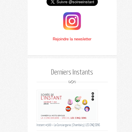
Rejoindre la newsletter
Derniers Instants
Instant #300 – La Conciergerie (Chambéry) LES CINQ SENS