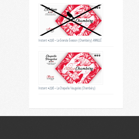
Instant #298 – La Grande Évasion (Chambéry) ANNULÉ
Instant #296 – La Chapelle Vaugelas (Chambéry)