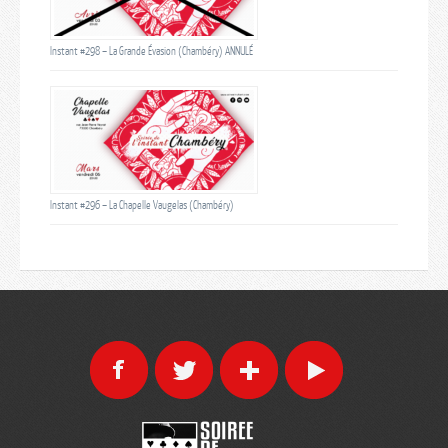
Instant #298 – La Grande Évasion (Chambéry) ANNULÉ
Instant #296 – La Chapelle Vaugelas (Chambéry)