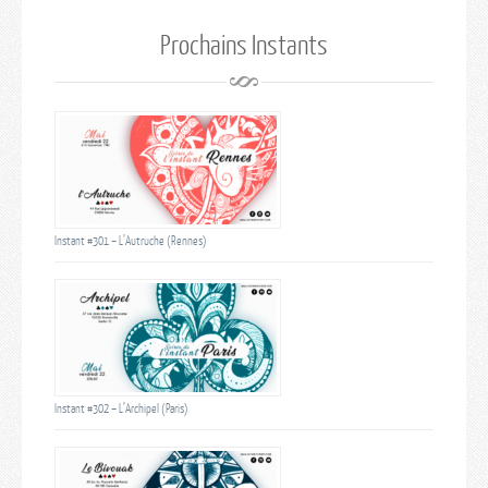
Prochains Instants
Instant #301 – L’Autruche (Rennes)
Instant #302 – L’Archipel (Paris)