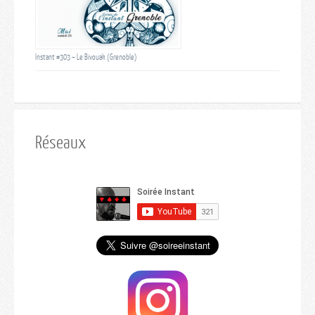
Instant #303 – Le Bivouak (Grenoble)
Réseaux