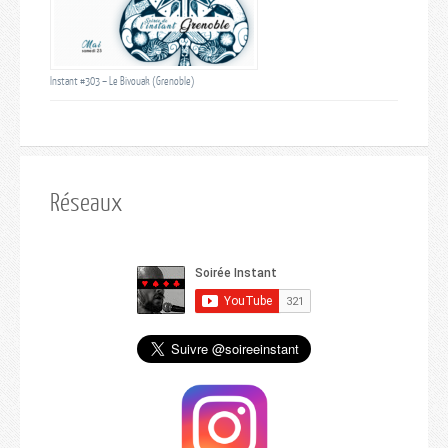
Instant #303 – Le Bivouak (Grenoble)
Réseaux