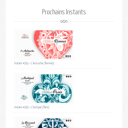
Prochains Instants
Instant #301 – L’Autruche (Rennes)
Instant #302 – L’Archipel (Paris)