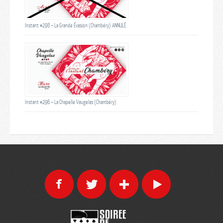
Instant #298 – La Grande Évasion (Chambéry) ANNULÉ
Instant #296 – La Chapelle Vaugelas (Chambéry)