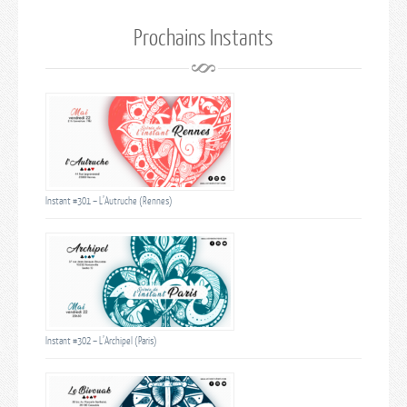
Prochains Instants
Instant #301 – L’Autruche (Rennes)
Instant #302 – L’Archipel (Paris)