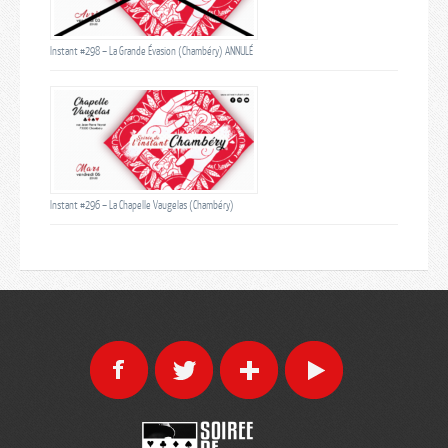
Instant #298 – La Grande Évasion (Chambéry) ANNULÉ
Instant #296 – La Chapelle Vaugelas (Chambéry)