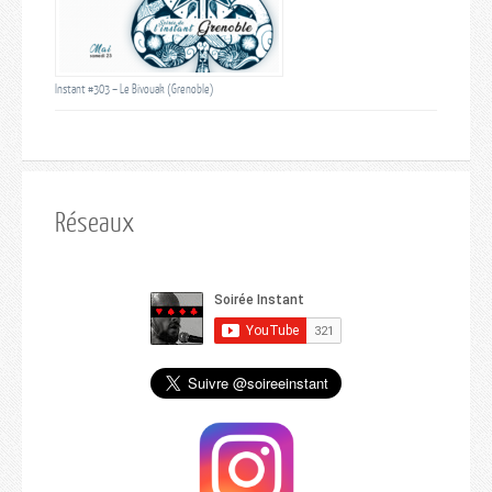
Instant #303 – Le Bivouak (Grenoble)
Réseaux