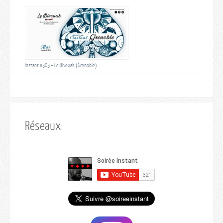
Instant #303 – Le Bivouak (Grenoble)
Réseaux