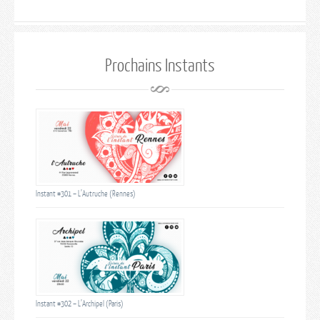
Prochains Instants
Instant #301 – L’Autruche (Rennes)
Instant #302 – L’Archipel (Paris)