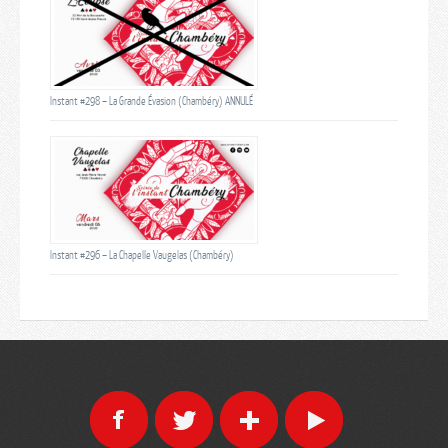
Instant #298 – La Grande Évasion (Chambéry) ANNULÉ
Instant #296 – La Chapelle Vaugelas (Chambéry)