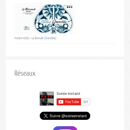
Instant #303 – Le Bivouak (Grenoble)
Réseaux