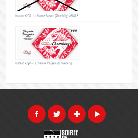
Instant #298 – La Grande Évasion (Chambéry) ANNULÉ
Instant #296 – La Chapelle Vaugelas (Chambéry)