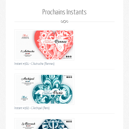
Prochains Instants
Instant #301 – L’Autruche (Rennes)
Instant #302 – L’Archipel (Paris)