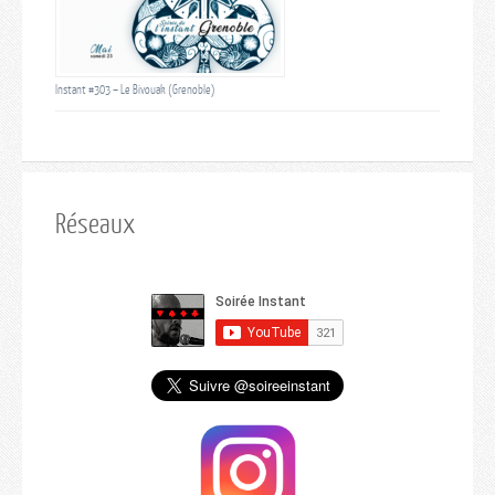
Instant #303 – Le Bivouak (Grenoble)
Réseaux