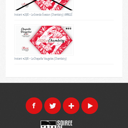
Instant #298 – La Grande Évasion (Chambéry) ANNULÉ
Instant #296 – La Chapelle Vaugelas (Chambéry)