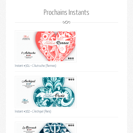
Prochains Instants
Instant #301 – L’Autruche (Rennes)
Instant #302 – L’Archipel (Paris)