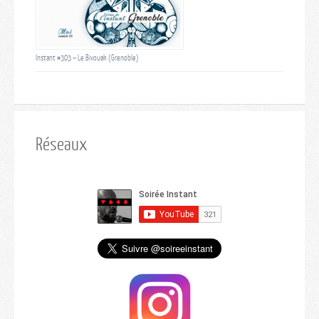
Instant #303 – Le Bivouak (Grenoble)
Réseaux