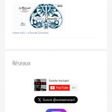
Instant #303 – Le Bivouak (Grenoble)
Réseaux