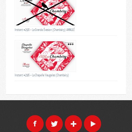
Instant #298 – La Grande Évasion (Chambéry) ANNULÉ
Instant #296 – La Chapelle Vaugelas (Chambéry)