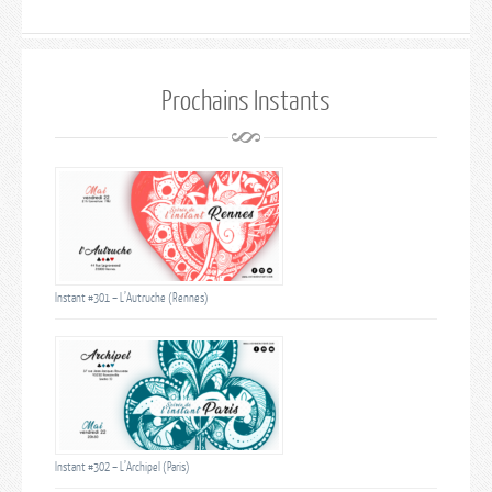
Prochains Instants
Instant #301 – L’Autruche (Rennes)
Instant #302 – L’Archipel (Paris)