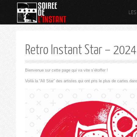
LES
Retro Instant Star – 2024
Bienvenue sur cette page qui va vite s’étoffer !
Voilà la “All Star” des artistes qui ont pris le plus de cartes dans 