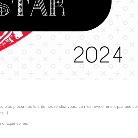
es plus présent.es lors de nos rendez-vous, ce n’est évidemment pas une co
bon…)
e chaque soirée.