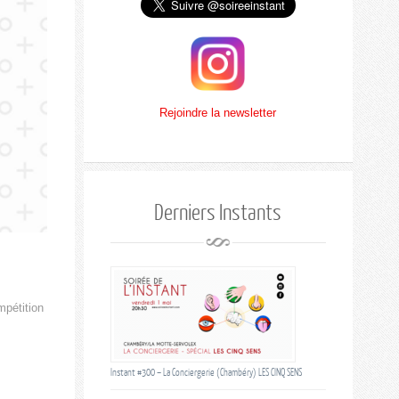
Rejoindre la newsletter
Derniers Instants
mpétition
Instant #300 – La Conciergerie (Chambéry) LES CINQ SENS