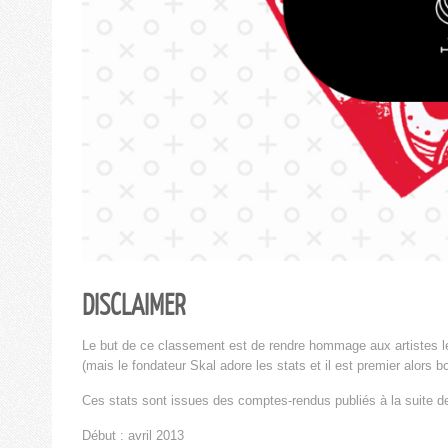
DISCLAIMER
Le but de ce classement est de rendre hommage aux artistes l
(mais le fondateur Skal adore les stats et il est premier alors 
Ces stats sont issues des comptes-rendus publiés à la suite d
Début : avril 2013