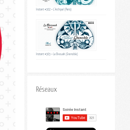
Instant #302 – L’Archipel (Paris)
Instant #303 – Le Bivouak (Grenoble)
Réseaux