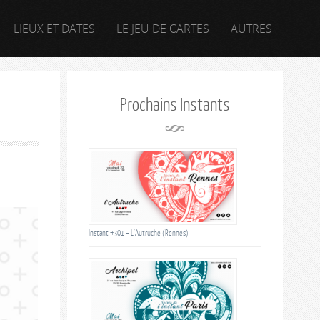
LIEUX ET DATES
LE JEU DE CARTES
AUTRES
Prochains Instants
Instant #301 – L’Autruche (Rennes)