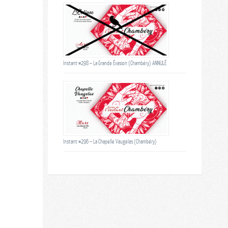
Instant #298 – La Grande Évasion (Chambéry) ANNULÉ
Instant #296 – La Chapelle Vaugelas (Chambéry)