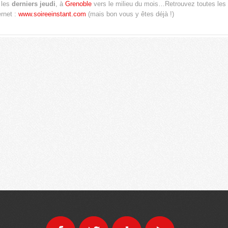
les
derniers jeudi
, à
Grenoble
vers le milieu du mois…Retrouvez toutes les 
ernet :
www.soireeinstant.com
(mais bon vous y êtes déjà !)