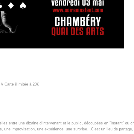
// Carte illimitée à 20€
lles entre une dizaine d’intervenant et le public, découpées en “Instant” où 
e, une improvisation, une expérience, une surprise…C’est un lieu de partage,