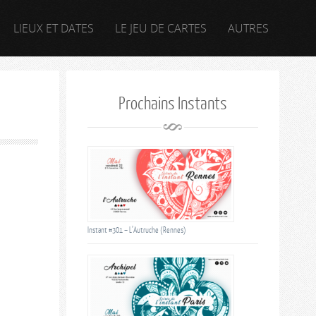
LIEUX ET DATES
LE JEU DE CARTES
AUTRES
Prochains Instants
Instant #301 – L’Autruche (Rennes)