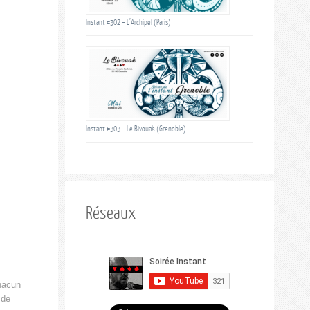
Instant #302 – L’Archipel (Paris)
Instant #303 – Le Bivouak (Grenoble)
Réseaux
chacun
 de