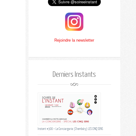
Rejoindre la newsletter
Derniers Instants
Instant #300 – La Conciergerie (Chambéry) LES CINQ SENS