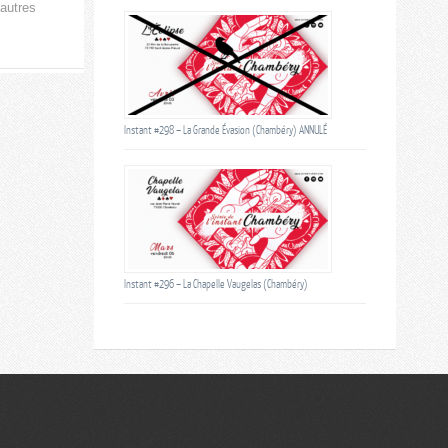
autres
Instant #298 – La Grande Évasion (Chambéry) ANNULÉ
Instant #296 – La Chapelle Vaugelas (Chambéry)