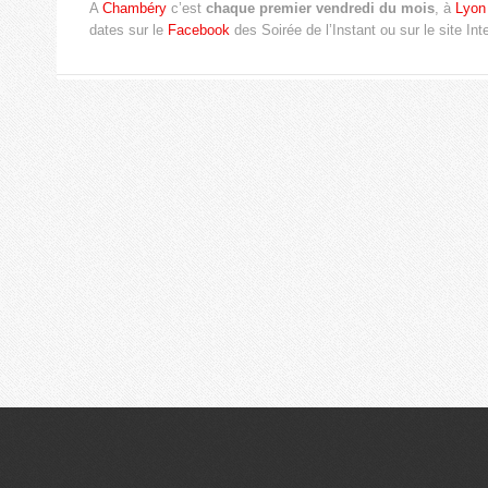
A
Chambéry
c’est
chaque premier vendredi du mois
, à
Lyon
dates sur le
Facebook
des Soirée de l’Instant ou sur le site Int