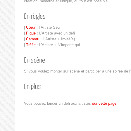
création, moderne et ludique, où tout est possible.
En règles
|
Cœur
: l’Artiste Seul
|
Pique
: L’Artiste avec un défi
|
Carreau
: L’Artiste + Invité(s)
|
Trèfle
: L’Artiste + N’importe qui
En scène
Si vous voulez monter sur scène et participer à une soirée de l
En plus
Vous pouvez lancer un défi aux artistes
sur cette page
.