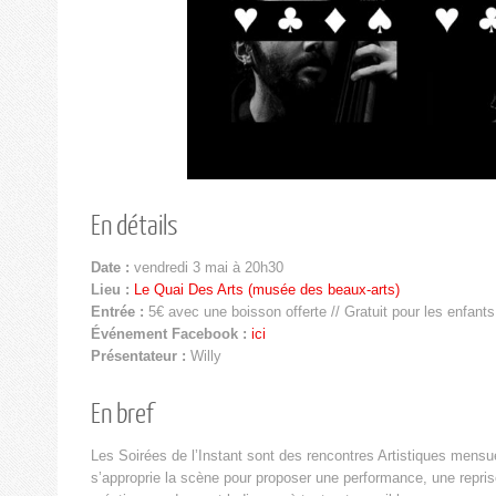
En détails
Date :
vendredi 3 mai à 20h30
Lieu :
Le Quai Des Arts (musée des beaux-arts)
Entrée :
5€ avec une boisson offerte // Gratuit pour les enfants 
Événement Facebook :
ici
Présentateur :
Willy
En bref
Les Soirées de l’Instant sont des rencontres Artistiques mensue
s’approprie la scène pour proposer une performance, une repris