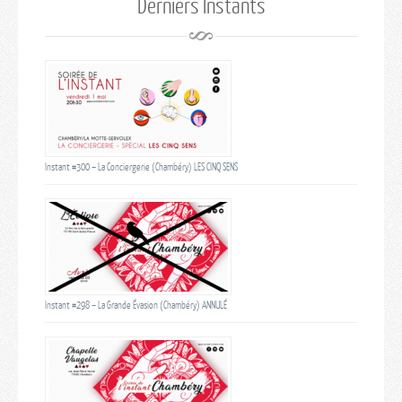
Derniers Instants
Instant #300 – La Conciergerie (Chambéry) LES CINQ SENS
Instant #298 – La Grande Évasion (Chambéry) ANNULÉ