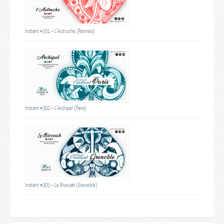
Instant #301 – L’Autruche (Rennes)
Instant #302 – L’Archipel (Paris)
Instant #303 – Le Bivouak (Grenoble)