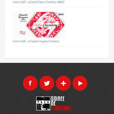
Instant #298 – La Grande Évasion (Chambéry) ANNULÉ
Instant #296 – La Chapelle Vaugelas (Chambéry)