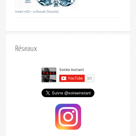
Instant #303 – Le Bivouak (Grenoble)
Réseaux