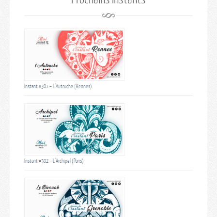
Instant #301 – L’Autruche (Rennes)
Instant #302 – L’Archipel (Paris)