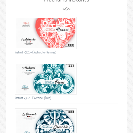
Instant #301 – L’Autruche (Rennes)
Instant #302 – L’Archipel (Paris)