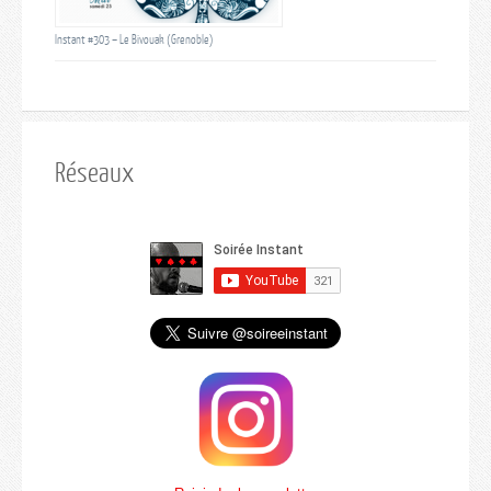
Instant #303 – Le Bivouak (Grenoble)
Réseaux