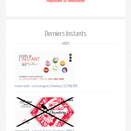
Rejoindre la newsletter
Derniers Instants
Instant #300 – La Conciergerie (Chambéry) LES CINQ SENS
Instant #298 – La Grande Évasion (Chambéry) ANNULÉ