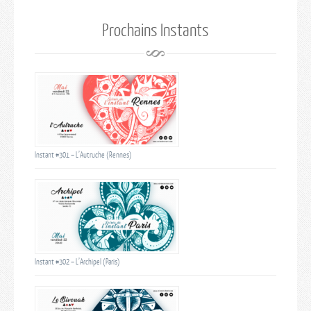
Prochains Instants
Instant #301 – L’Autruche (Rennes)
Instant #302 – L’Archipel (Paris)