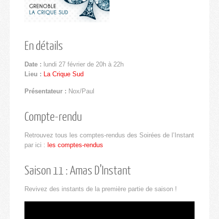
En détails
Date :
lundi 27 février de 20h à 22h
Lieu :
La Crique Sud
Présentateur :
Nox/Paul
Compte-rendu
Retrouvez tous les comptes-rendus des Soirées de l’Instant
par ici :
les comptes-rendus
Saison 11 : Amas D’Instant
Revivez des instants de la première partie de saison !