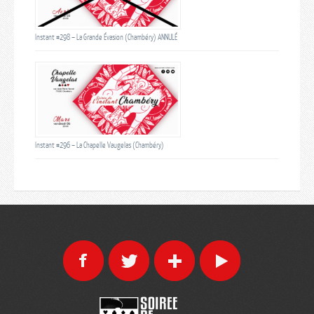
Instant #298 – La Grande Évasion (Chambéry) ANNULÉ
Instant #296 – La Chapelle Vaugelas (Chambéry)