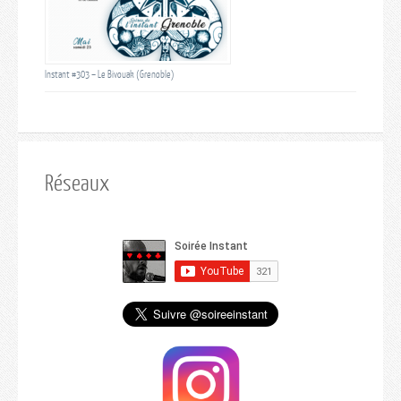
Instant #303 – Le Bivouak (Grenoble)
Réseaux