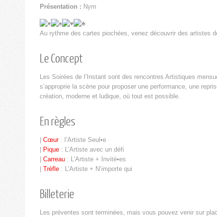
Présentation :
Nym
Au rythme des cartes piochées, venez découvrir des artistes de
Le Concept
Les Soirées de l’Instant sont des rencontres Artistiques mensue
s’approprie la scène pour proposer une performance, une repris
création, moderne et ludique, où tout est possible.
En règles
|
Cœur
: l’Artiste Seul•e
|
Pique
: L’Artiste avec un défi
|
Carreau
: L’Artiste + Invité•es
|
Trèfle
: L’Artiste + N’importe qui
Billeterie
Les préventes sont terminées, mais vous pouvez venir sur place, 