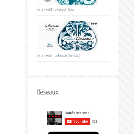
Instant #302 – L’Archipel (Paris)
Instant #303 – Le Bivouak (Grenoble)
Réseaux