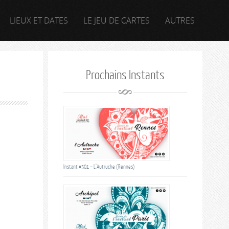
LIEUX ET DATES
LE JEU DE CARTES
AUTRES
Prochains Instants
Instant #301 – L’Autruche (Rennes)