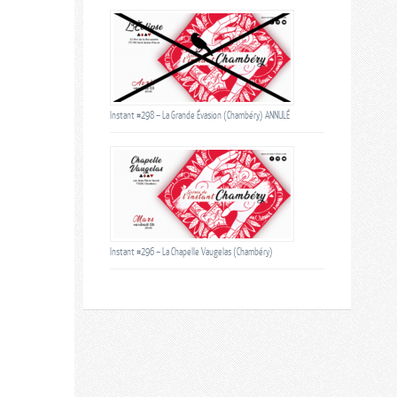
Instant #298 – La Grande Évasion (Chambéry) ANNULÉ
Instant #296 – La Chapelle Vaugelas (Chambéry)