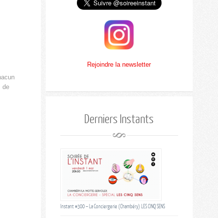
Rejoindre la newsletter
chacun
, de
Derniers Instants
Instant #300 – La Conciergerie (Chambéry) LES CINQ SENS