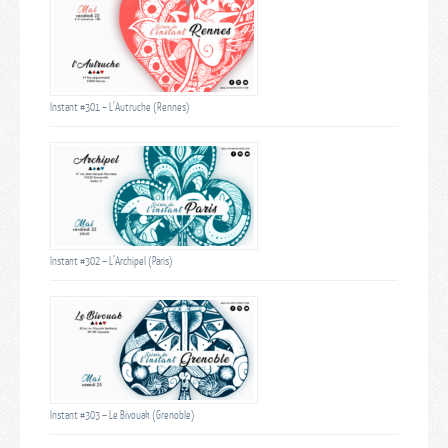
Instant #301 – L’Autruche (Rennes)
Instant #302 – L’Archipel (Paris)
Instant #303 – Le Bivouak (Grenoble)