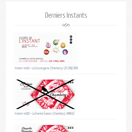
Derniers Instants
Instant #300 – La Conciergerie (Chambéry) LES CINQ SENS
Instant #298 – La Grande Évasion (Chambéry) ANNULÉ