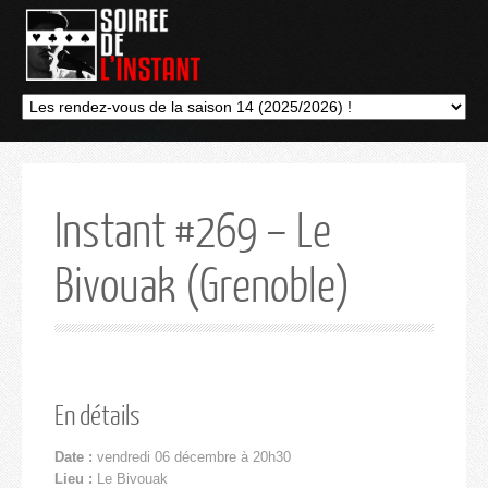
Instant #269 – Le
Bivouak (Grenoble)
En détails
Date :
vendredi 06 décembre à 20h30
Lieu :
Le Bivouak